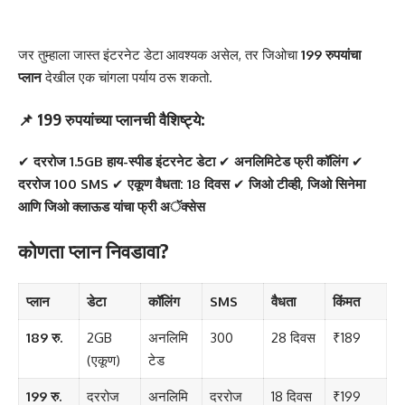
जर तुम्हाला जास्त इंटरनेट डेटा आवश्यक असेल, तर जिओचा
199 रुपयांचा
प्लान
देखील एक चांगला पर्याय ठरू शकतो.
📌 199 रुपयांच्या प्लानची वैशिष्ट्ये:
✔
दररोज 1.5GB हाय-स्पीड इंटरनेट डेटा
✔
अनलिमिटेड फ्री कॉलिंग
✔
दररोज 100 SMS
✔
एकूण वैधता: 18 दिवस
✔
जिओ टीव्ही, जिओ सिनेमा
आणि जिओ क्लाऊड यांचा फ्री अॅक्सेस
कोणता प्लान निवडावा?
प्लान
डेटा
कॉलिंग
SMS
वैधता
किंमत
189 रु.
2GB
अनलिमि
300
28 दिवस
₹189
(एकूण)
टेड
199 रु.
दररोज
अनलिमि
दररोज
18 दिवस
₹199