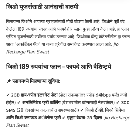
जिओ युजर्ससाठी आनंदाची बातमी
रिलायन्स जिओने आपल्या ग्राहकांसाठी मोठी घोषणा केली आहे. जिओने पूर्वी बंद
केलेला 189 रुपयांचा स्वस्त आणि फायदेशीर प्लान पुन्हा लॉन्च केला आहे. हा प्लान
प्रीपेड युजर्ससाठी सर्वोत्तम पर्याय ठरणार आहे. जिओच्या वॅल्यू कॅटेगरीतील हा प्लान
आता “
अफॉर्डेबल पॅक
” या नव्या श्रेणीत समाविष्ट करण्यात आला आहे.
Jio
Recharge Plan Swast
जिओ 189 रुपयांचा प्लान – फायदे आणि वैशिष्ट्ये
📌 प्लानमध्ये मिळणाऱ्या सुविधा:
✔
2GB हाय-स्पीड इंटरनेट डेटा
(डेटा संपल्यानंतर स्पीड 64kbps पर्यंत कमी
होईल) ✔
अनलिमिटेड फ्री कॉलिंग
(देशभरातील कोणत्याही नेटवर्कवर) ✔
300
SMS
(28 दिवसांच्या कालावधीत वापरण्यासाठी) ✔
जिओ टीव्ही, जिओ सिनेमा
आणि जिओ क्लाऊड अॅक्सेस फ्री
✔
एकूण वैधता: 28 दिवस
.
Jio Recharge
Plan Swast