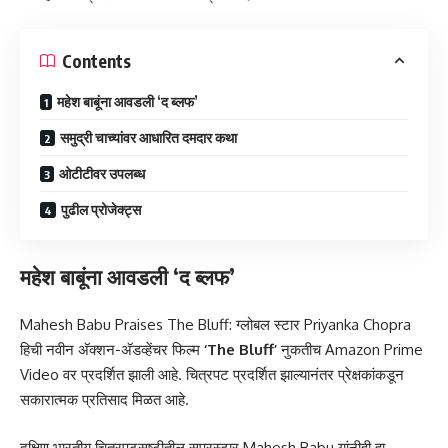
Contents
महेश बाबूंना आवडली ‘द ब्लफ’
समुद्री चाच्यांवर आधारित दमदार कथा
ओटीटीवर उपलब्ध
पुढील प्रोजेक्ट्स
महेश बाबूंना आवडली ‘द ब्लफ’
Mahesh Babu Praises The Bluff: ग्लोबल स्टार Priyanka Chopra
हिची नवीन अ‍ॅक्शन-अ‍ॅडव्हेंचर फिल्म
‘The Bluff’
नुकतीच Amazon Prime
Video वर प्रदर्शित झाली आहे. चित्रपट प्रदर्शित झाल्यानंतर प्रेक्षकांकडून
सकारात्मक प्रतिसाद मिळत आहे.
दक्षिण भारतीय चित्रपटसृष्टीतील सुपरस्टार Mahesh Babu यांनीही हा