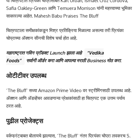
या चित्रपटात प्रियंका चोप्रासोबत Karl Urban, Ismael Cruz Cordova,
Safia Oakley-Green आणि Temuera Morrison यांनी महत्त्वाच्या भूमिका
साकारल्या आहेत. Mahesh Babu Praises The Bluff
चित्रपटाला समीक्षकांकडून मिश्र प्रतिक्रिया मिळाल्या असल्या तरी प्रियंका
चोप्राच्या अ‍ॅक्शन सीनची विशेष चर्चा होत आहे.
महाराष्ट्रात नविन प्रॉडक्ट Launch झाला आहे
“
Vedika
Foods
”
सर्वानी ऑर्डर करा आणि आपल्या मराठी Business मोठ करा
.
ओटीटीवर उपलब्ध
‘The Bluff’ सध्या Amazon Prime Video वर स्ट्रीमिंगसाठी उपलब्ध आहे.
अ‍ॅक्शन आणि अ‍ॅडव्हेंचर आवडणाऱ्या प्रेक्षकांसाठी हा चित्रपट एक उत्तम पर्याय
ठरत आहे.
पुढील प्रोजेक्ट्स
वर्कफ्रंटबाबत बोलायचे झाल्यास, ‘The Bluff’ नंतर प्रियंका चोप्रा लवकरच S.