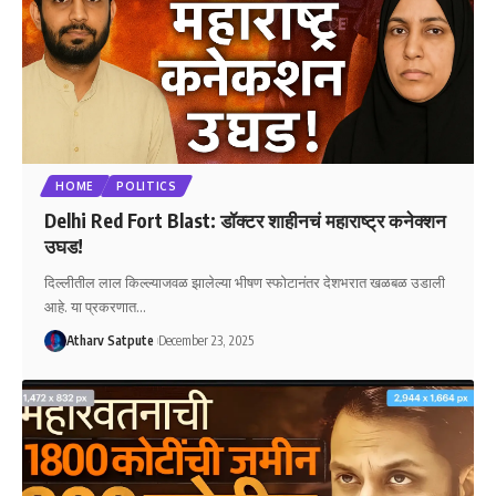
HOME
POLITICS
Delhi Red Fort Blast: डॉक्टर शाहीनचं महाराष्ट्र कनेक्शन
उघड!
दिल्लीतील लाल किल्ल्याजवळ झालेल्या भीषण स्फोटानंतर देशभरात खळबळ उडाली
आहे. या प्रकरणात
…
Atharv Satpute
December 23, 2025