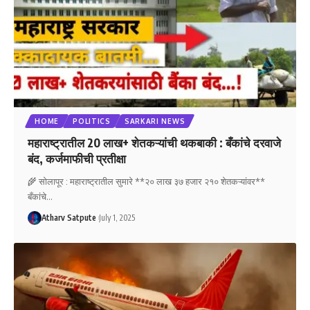
HOME
POLITICS
SARKARI NEWS
महाराष्ट्रातील 20 लाख+ शेतकऱ्यांची थकबाकी : बँकांचे दरवाजे
बंद, कर्जमाफीची प्रतीक्षा
🌾 सोलापूर : महाराष्ट्रातील सुमारे **२० लाख ३७ हजार २१० शेतकऱ्यांवर**
बँकांचे
…
Atharv Satpute
July 1, 2025