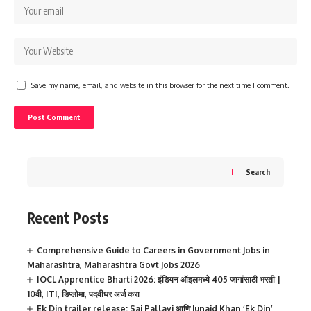
Save my name, email, and website in this browser for the next time I comment.
Search
Recent Posts
Comprehensive Guide to Careers in Government Jobs in
Maharashtra, Maharashtra Govt Jobs 2026
IOCL Apprentice Bharti 2026: इंडियन ऑइलमध्ये 405 जागांसाठी भरती |
10वी, ITI, डिप्लोमा, पदवीधर अर्ज करा
Ek Din trailer release: Sai Pallavi आणि Junaid Khan ‘Ek Din’