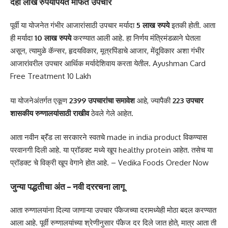
दहा लाख रुपयांपर्यंत मोफत उपचार
पूर्वी या योजनेत गंभीर आजारांसाठी उपचार मर्यादा
5 लाख रुपये
इतकी होती. आता
ही मर्यादा
10 लाख रुपये
करण्यात आली आहे. हा निर्णय मंत्रिमंडळाने घेतला
असून, त्यामुळे कॅन्सर, हृदयविकार, मूत्रपिंडाचे आजार, मेंदूविकार अशा गंभीर
आजारांवरील उपचार आर्थिक मर्यादेशिवाय करता येतील. Ayushman Card
Free Treatment 10 Lakh
या योजनेअंतर्गत एकूण
2399 उपचारांचा समावेश
आहे, ज्यापैकी
223 उपचार
शासकीय रुग्णालयांसाठी राखीव
ठेवले गेले आहेत.
आता नवीन ब्रॅंड ला सरकारने स्वतचे made in india product विकण्यास
परवानगी दिली आहे. या प्रॉडक्ट मध्ये खूप healthy protein आहेत. तसेच या
प्रॉडक्ट चे विक्री खूप वेगाने होत आहे. –
Vedika Foods Oreder Now
जुन्या पद्धतीचा अंत – नवी दररचना लागू
आता रुग्णालयांना दिल्या जाणाऱ्या उपचार पॅकेजच्या दरामध्येही मोठा बदल करण्यात
आला आहे. पूर्वी रुग्णालयांच्या श्रेणीनुसार पॅकेज दर दिले जात होते, मात्र आता ती